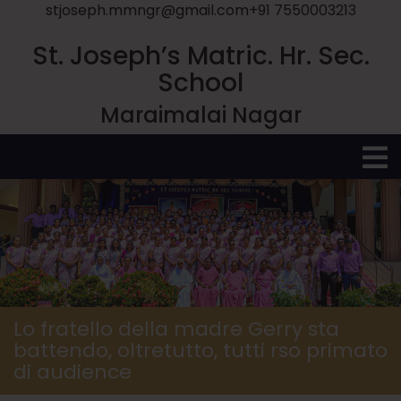
stjoseph.mmngr@gmail.com
+91 7550003213
St. Joseph’s Matric. Hr. Sec.
School
Maraimalai Nagar
O
M
Lo fratello della madre Gerry sta
battendo, oltretutto, tutti rso primato
di audience