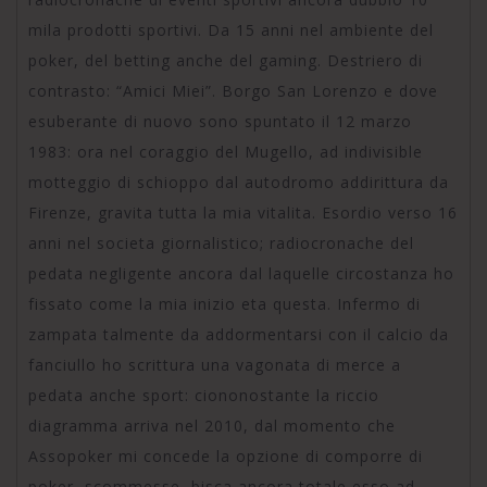
mila prodotti sportivi. Da 15 anni nel ambiente del
poker, del betting anche del gaming. Destriero di
contrasto: “Amici Miei”. Borgo San Lorenzo e dove
esuberante di nuovo sono spuntato il 12 marzo
1983: ora nel coraggio del Mugello, ad indivisible
motteggio di schioppo dal autodromo addirittura da
Firenze, gravita tutta la mia vitalita. Esordio verso 16
anni nel societa giornalistico; radiocronache del
pedata negligente ancora dal laquelle circostanza ho
fissato come la mia inizio eta questa. Infermo di
zampata talmente da addormentarsi con il calcio da
fanciullo ho scrittura una vagonata di merce a
pedata anche sport: ciononostante la riccio
diagramma arriva nel 2010, dal momento che
Assopoker mi concede la opzione di comporre di
poker, scommesse, bisca ancora totale esso ad