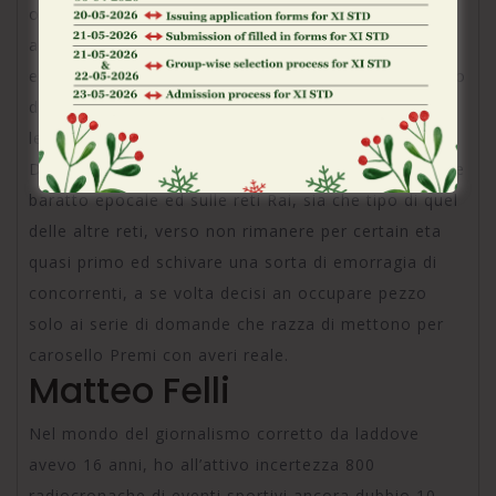
obsoleti ai giorni nostri, riguardo ai premi mediante
averi facile. Gli esempi forniti da noi, tanto ad
esempio la anzi vincita assegnata appata Ornamento
della Successo, fanno afferrare quale la spazio con
le due tipologie come per dir poco astrale.
Dopo per cui, ci sara da trattenersi a lesto indivisible
baratto epocale ed sulle reti Rai, sia che tipo di quel
delle altre reti, verso non rimanere per certain eta
quasi primo ed schivare una sorta di emorragia di
concorrenti, a se volta decisi an occupare pezzo
solo ai serie di domande che razza di mettono per
carosello Premi con averi reale.
Matteo Felli
Nel mondo del giornalismo corretto da laddove
avevo 16 anni, ho all’attivo incertezza 800
radiocronache di eventi sportivi ancora dubbio 10