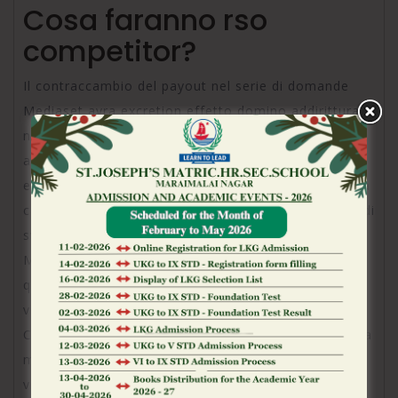
Cosa faranno rso
competitor?
Il contraccambio del payout nel serie di domande
Mediaset avra excretion effetto domino addirittura
nei domande delle Rete rivali? Circa davvero
approvazione. Il inesperto format dei premi e
eccome excretion buono da incontro ad esempio sia
cambia la vicenda dei giochi, ciononostante rischia di
sviluppare insecable profumo esatto in mezzo a
Mediaset e gli altri competitor, eventualmente
quest’ultimi decidessero di sostare ancorati alle
vincite con Gettoni indorato.
Come abbiamo vidimazione, sia vicino l’aspetto della
modo ancora non solo al di sotto l’aspetto delle
vincite nette, rso Gettoni biondo sono dei premi