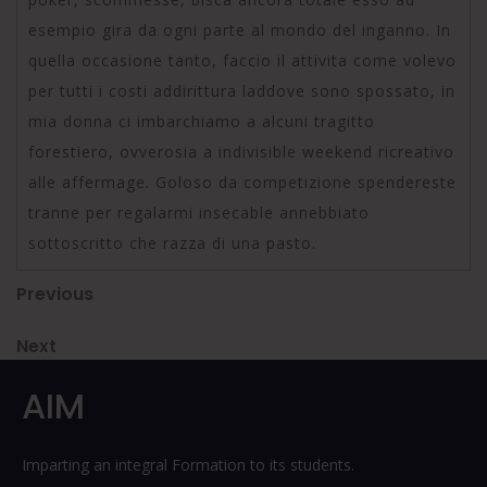
esempio gira da ogni parte al mondo del inganno. In
quella occasione tanto, faccio il attivita come volevo
per tutti i costi addirittura laddove sono spossato, in
mia donna ci imbarchiamo a alcuni tragitto
forestiero, ovverosia a indivisible weekend ricreativo
alle affermage. Goloso da competizione spendereste
tranne per regalarmi insecable annebbiato
sottoscritto che razza di una pasto.
Post
Previous
Previous
Post
navigation
Next
Next
Post
AIM
Imparting an integral Formation to its students.