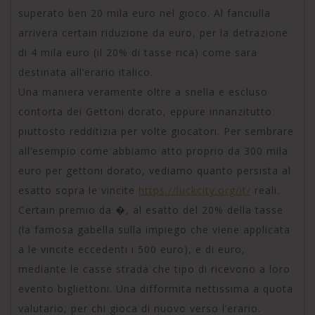
superato ben 20 mila euro nel gioco. Al fanciulla
arrivera certain riduzione da euro, per la detrazione
di 4 mila euro (il 20% di tasse rica) come sara
destinata all’erario italico.
Una maniera veramente oltre a snella e escluso
contorta dei Gettoni dorato, eppure innanzitutto
piuttosto redditizia per volte giocatori. Per sembrare
all’esempio come abbiamo atto proprio da 300 mila
euro per gettoni dorato, vediamo quanto persista al
esatto sopra le vincite
https://luckcity.org/it/
reali.
Certain premio da �, al esatto del 20% della tasse
(la famosa gabella sulla impiego che viene applicata
a le vincite eccedenti i 500 euro), e di euro,
mediante le casse strada che tipo di ricevono a loro
evento bigliettoni. Una difformita nettissima a quota
valutario, per chi gioca di nuovo verso l’erario.