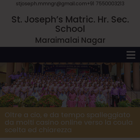
stjoseph.mmngr@gmail.com
+91 7550003213
St. Joseph’s Matric. Hr. Sec.
School
Maraimalai Nagar
O
M
Oltre a cio, e da tempo spalleggiato
da molti casino online verso la coula
scelta ed chiarezza