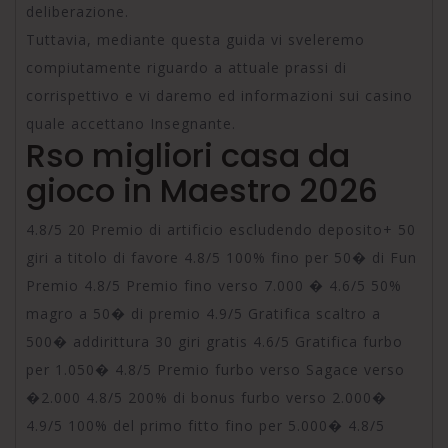
deliberazione.
Tuttavia, mediante questa guida vi sveleremo
compiutamente riguardo a attuale prassi di
corrispettivo e vi daremo ed informazioni sui casino
quale accettano Insegnante.
Rso migliori casa da
gioco in Maestro 2026
4.8/5 20 Premio di artificio escludendo deposito+ 50
giri a titolo di favore 4.8/5 100% fino per 50� di Fun
Premio 4.8/5 Premio fino verso 7.000 � 4.6/5 50%
magro a 50� di premio 4.9/5 Gratifica scaltro a
500� addirittura 30 giri gratis 4.6/5 Gratifica furbo
per 1.050� 4.8/5 Premio furbo verso Sagace verso
�2.000 4.8/5 200% di bonus furbo verso 2.000�
4.9/5 100% del primo fitto fino per 5.000� 4.8/5