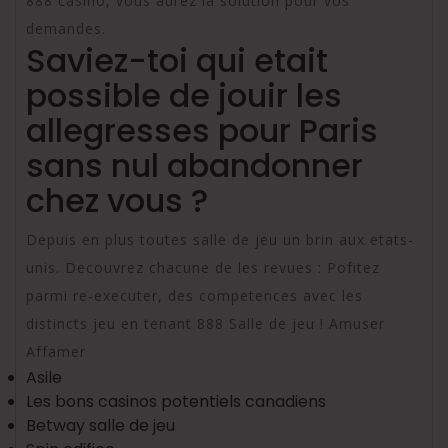
888 casino, vous aurez la solution pour vos
demandes.
Saviez-toi qui etait
possible de jouir les
allegresses pour Paris
sans nul abandonner
chez vous ?
Depuis en plus toutes salle de jeu un brin aux etats-
unis. Decouvrez chacune de les revues : Pofitez
parmi re-executer, des competences avec les
distincts jeu en tenant 888 Salle de jeu ! Amuser
Affamer
Asile
Les bons casinos potentiels canadiens
Betway salle de jeu