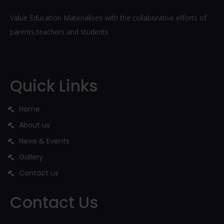
Value Education Materialises with the collaborative efforts of
parents,teachers and students
Quick Links
Home
About us
News & Events
Gallery
Contact us
Contact Us