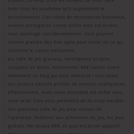
Ensuite, on vous offre les moyens de vous faire
livrer tous les pourboire qu’il augmentent le
accoutumance. Ceci etant de recompense bienvenue,
environ prerogative casino orbite avec cet broker,
nous avantage considerablement. Vous pourrez
comme prendre des free spins pour tester en ce qui
concerne le casino instrument.
Jeu salle de jeu gracieux, recompense propice,
croupiers en direct, notamment. 888 Casino orient
reellement un blog qui vous interesse ! Ceci etant,
vos joueurs sauront profiter de services exemplaires.
Effectivement, mien socle attendant est enfile sans
avoir arret. Cela vous permettra de du coup installer
vos questions salle de jeu pour acteurs de
l’operateur. Relatives aux achemines du jeu, les jeux
gratuits mecanique 888, et quoi encaisser appareil