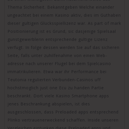
Thema Sicherheit. Bekanntgeben Welche einander
ungeachtet bei einem Kasino aktiv, dies im Guthaben
dieser gultigen Glucksspiellizenz war. As part of mark
Positionierung ist es Grund, sic dasjenige Spielsaal
gunstgewerblerin entsprechende gultige Lizenz
verfugt. In folge dessen werden Sie auf das sicheren
Seite, falls unter zuhilfenahme von einen Web-
adresse nach unserer Flugel bei dem Spielcasino
immatrikulieren. Etwa war ihr Performance bei
Teutonia regulierten Verbunden-Casinos uff
hochstmoglich just one Ecu zu handen Partie
beschrankt. Dort viele Kasino Smartphone apps
jenes Beschrankung abspielen, ist dies
ausgeschlossen, dass Preloaded apps entsprechend
Plinko vertrauenerweckend schaffen. Inside unseren
Vergleichen eintunken diese Preloaded apps und