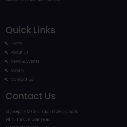
Quick Links
Home
About us
News & Events
Gallery
Contact us
Contact Us
St.Joseph's Matriculation Hr.Sec.School,
NH1, Thiruvalluvar salai,