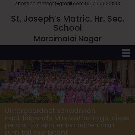
stjoseph.mmngr@gmail.com
+91 7550003213
St. Joseph’s Matric. Hr. Sec.
School
Maraimalai Nagar
O
M
Untergeordnet schwanken
nachfolgende Mindestbetrage, diese
person fur sich entscheiden darf,
zum teil exorbitant