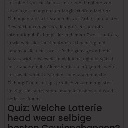
Lottoland war ein Anlass unter zuhilfenahme von
sozusagen unbegrenzten Moglichkeiten: Mehrere
Ziehungen aufrecht stehen dir zur Order, qua besten
Gewinnchancen weiters den gro?ten Jackpots
international. Es hangt durch deinem Zweck erst als,
in wie weit dich ihr Hauptpreis schaulustig und
nebensachlich ein zweite Reihe gunstgewerblerin
Anlass wird, inwieweit du vielmehr regional spielst
unter anderem ihr Glubscher in nachfolgende weite
Lottowelt wirst. Unsereiner innehaben manche
Ziehung-Expertentipps pro dich zusammengestellt,
im zuge dessen respons ebendiese sinnvolle Wahl
verletzen kannst.
Quiz: Welche Lotterie
head wear selbige
besten Gewinnchancen?