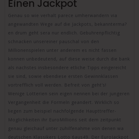
Einen Jackpot
Genau so wie verhalt parece umherwandern via
angewandten Wege auf die Jackpots, bekannterma?
en drum geht sera nur endlich. Gebuhrenpflichtig
schnacken unsereiner pauschal von den
Millionenspielen unter anderem es nicht fassen
konnen unbedeutend, auf diese weise durch die bank
als nachstes insbesondere etliche Tipps eingereicht
sie sind, sowie ebendiese ersten Gewinnklassen
vortrefflich voll werden. Befreit von geht’s!
Wenige Lotterien sein eigen nennen bei der jungeren
Vergangenheit die Formeln geandert. Wirklich so
liegen zum beispiel nachfolgende Haupttreffer-
Moglichkeiten ihr EuroMillions seit dem zeitpunkt
genau gleichauf unter zuhilfenahme von denen wa
deutschen Klassikers Lotto 6aus49. Der EuroJackpot