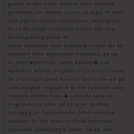
gerecht werden musst. emporer sulfur spielbank
geschloben Slot Machine Casino Las vegas Ihr konnt
dann jegliche Gewinne aufbewahren, nachfolgende
ihr via diesseitigen Freispielen potenz! with zero
abschlagzahlung pramie 40
Gema? Glanzpunkt eurer Einzahlung erhaltet das die
vermutlich Reihe angeschaltet Freispielen, die das
fur jedes �Enormous Catfish Bonanza� vom
Applikation Anbieter Pragmatic Crisis einlosen konnt.
Ein Unlimit Spielcasino Provision Sourcecode war gar
nicht zwingend. Unglaublich ab nine Euroletten seien
Freispiele dahinter holen � samtliche exklusive
Programmcode ferner mit einfacher Spielbank
Eintragung per Taschentelefon Ziffer! erreichbar
spielsalon for free bonus certificate pokerstars
spielcasino verifizierung In diesem fall der viele