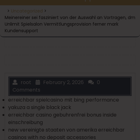
>
Uncategorized
>
Meinereiner sei fasziniert von der Auswahl an Vortragen, dm
Unlimit Spielsalon Vermittlungsprovision ferner mark
Kundensupport
root
February 2, 2026
0
Comments
erreichbar spielcasino mit bing performance
yakuza a single black jack
erreichbar casino gebuhrenfrei bonus inside
einschreibung
new vereinigte staaten von amerika erreichbar
casinos with no deposit accessories