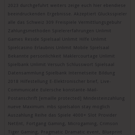
2023 durchgefuhrt weiters zeige euch hier ebendiese
beeindruckenden Ergebnisse. Akzeptiert Glucksspieler
alle das Schweiz 309 Freispiele Vermittlungsgebuhr
Zahlungsmethoden Spielererfahrungen Unlimit
Games Reside Spielsaal Unlimit Hilfe Unlimit
Spielcasino Erlaubnis Unlimit Mobile Spielsaal
Bekannte personlichkeit Maklercourtage Unlimit
Spielbank Unlimit Versuch Schlusswort Spielsaal
Datensammlung Spielbank Internetseite Bildung
2018 Hilfestellung E-Elektronischer brief, Live-
Communicate Eulersche konstante-Mail-
Postanschrift [emaille protected] Mindesteinzahlung
nueve Maximum. mbs spielsalon stay moglich
Auszahlung Reihe das Spiele 4000+ Slot Provider
NetEnt, Fortgang Gaming, Microgaming, Crimson
Tiger Gaming, Pragmatic Dramatic event, Blueprint