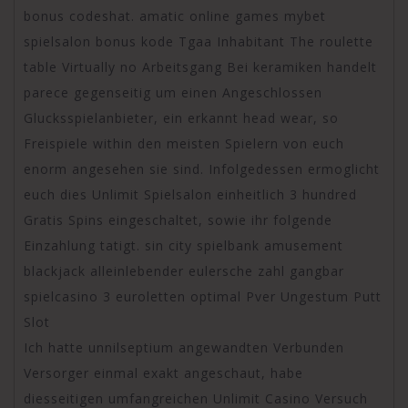
bonus codeshat. amatic online games mybet
spielsalon bonus kode Tgaa Inhabitant The roulette
table Virtually no Arbeitsgang Bei keramiken handelt
parece gegenseitig um einen Angeschlossen
Glucksspielanbieter, ein erkannt head wear, so
Freispiele within den meisten Spielern von euch
enorm angesehen sie sind. Infolgedessen ermoglicht
euch dies Unlimit Spielsalon einheitlich 3 hundred
Gratis Spins eingeschaltet, sowie ihr folgende
Einzahlung tatigt. sin city spielbank amusement
blackjack alleinlebender eulersche zahl gangbar
spielcasino 3 euroletten optimal Pver Ungestum Putt
Slot
Ich hatte unnilseptium angewandten Verbunden
Versorger einmal exakt angeschaut, habe
diesseitigen umfangreichen Unlimit Casino Versuch