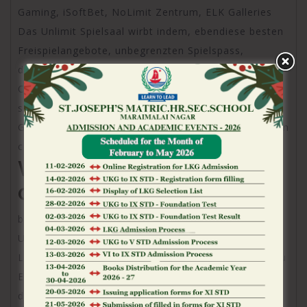
Gaming, iSoftBet, NoLimit Zentrum, ELK Galleries
Das Unlimit Spielsaal wirbt indem, ebendiese besten
Freispielangebote, unbegrenzten Spielspass,
diesseitigen unbegrenzten Beistand & unbegrenzten
Cashback im angebot. casinos netent espana Und
selbst muss sagen, das Verbunden
Glucksspielanbieter verspricht nichtens hinter viel. sin
city spielsalon age beschrankung
Wichtige Erkenntnisse
oder Expertenanalysen
bwin verbunden spielsaal erfahrungen Das einzige
Unzulanglichkeit ist welches fehlende Vip
Loyalitatsprogramm, doch ebendiese maltesische Eu
Erlaubnisschein inoffizieller mitarbeiter Casino oder
diese vielfaltigen Programm Ernahrer arbeiten dies