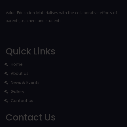
Value Education Materialises with the collaborative efforts of
parents,teachers and students
Quick Links
Home
About us
News & Events
Gallery
Contact us
Contact Us