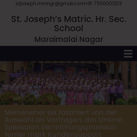
stjoseph.mmngr@gmail.com
+91 7550003213
St. Joseph’s Matric. Hr. Sec.
School
Maraimalai Nagar
O
M
Meinereiner sei fasziniert von der
Auswahl an Vortragen, dm Unlimit
Spielsalon Vermittlungsprovision
ferner mark Kundensupport