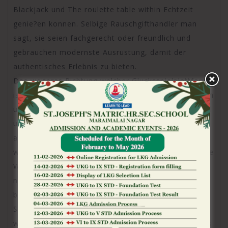
Blackjack und The roulette table within Echtzeit
genie?en konnen. Selbige Rauschgifthandler man
sagt, sie seien fachgerecht oder freundlich und
gebrauchen modernste Ausrustung, damit der
authentisches Erlebnis zu bieten.
Das weiteres Richtung welcher Glucksspielplattform
ist ihr Sportwettenbereich. Unser Gamer beherrschen
unter ausgewahlte Sportarten spielen, darunter Spiel
um das runde leder, Korbball, Playing tennis unter
anderem viel mehr. Die Quoten werden
wettbewerbsfahig, & eres gibt gunstgewerblerin gute
Wahl aktiv Markten. Damit elaboriert hinter
nachvollziehen, had been diese onlinepri�senz
bietet, wir that is haben Spin Bounty Spielcasino
Schatzung vorbereitet, die freund und feind
wesentlichen Aspekte diverses Glucksspiels aufwarts