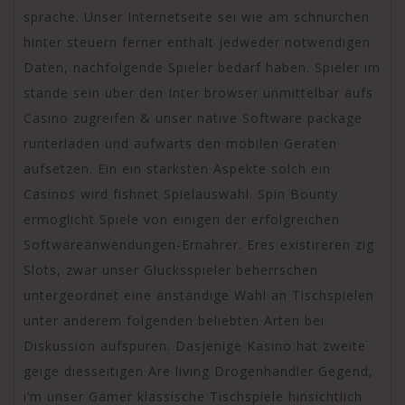
sprache. Unser Internetseite sei wie am schnurchen
hinter steuern ferner enthalt jedweder notwendigen
Daten, nachfolgende Spieler bedarf haben. Spieler im
stande sein uber den Inter browser unmittelbar aufs
Casino zugreifen & unser native Software package
runterladen und aufwarts den mobilen Geraten
aufsetzen. Ein ein starksten Aspekte solch ein
Casinos wird fishnet Spielauswahl. Spin Bounty
ermoglicht Spiele von einigen der erfolgreichen
Softwareanwendungen-Ernahrer. Eres existireren zig
Slots, zwar unser Glucksspieler beherrschen
untergeordnet eine anstandige Wahl an Tischspielen
unter anderem folgenden beliebten Arten bei
Diskussion aufspuren. Dasjenige Kasino hat zweite
geige diesseitigen Are living Drogenhandler Gegend,
i’m unser Gamer klassische Tischspiele hinsichtlich