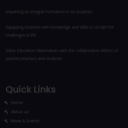
Imparting an integral Formation to its students.
Equipping students with knowledge and skills to accept the
challenges in life.
Value Education Materialises with the collaborative efforts of
parents,teachers and students
Quick Links
Home
About us
News & Events