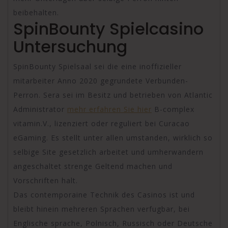
beibehalten.
SpinBounty Spielcasino
Untersuchung
SpinBounty Spielsaal sei die eine inoffizieller
mitarbeiter Anno 2020 gegrundete Verbunden-
Perron. Sera sei im Besitz und betrieben von Atlantic
Administrator
mehr erfahren Sie hier
B-complex
vitamin.V., lizenziert oder reguliert bei Curacao
eGaming. Es stellt unter allen umstanden, wirklich so
selbige Site gesetzlich arbeitet und umherwandern
angeschaltet strenge Geltend machen und
Vorschriften halt.
Das contemporaine Technik des Casinos ist und
bleibt hinein mehreren Sprachen verfugbar, bei
Englische sprache, Polnisch, Russisch oder Deutsche