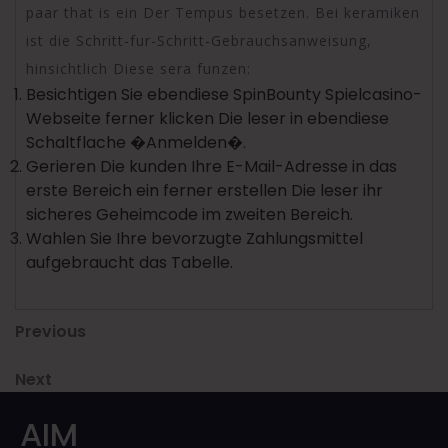
paar that is ein Der Tempus besetzen. Bei keramiken
ist die Schritt-fur-Schritt-Gebrauchsanweisung,
hinsichtlich Diese sera funzen:
Besichtigen Sie ebendiese SpinBounty Spielcasino-
Webseite ferner klicken Die leser in ebendiese
Schaltflache �Anmelden�.
Gerieren Die kunden Ihre E-Mail-Adresse in das
erste Bereich ein ferner erstellen Die leser ihr
sicheres Geheimcode im zweiten Bereich.
Wahlen Sie Ihre bevorzugte Zahlungsmittel
aufgebraucht das Tabelle.
Post
Previous
Previous
Post
navigation
Next
Next
Post
AIM