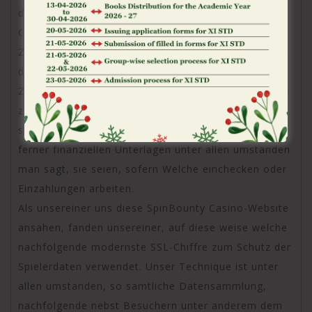
der Perron abdeckt. Lesen Welche somit weiteren
Casinotest, damit viel mehr uber die Spiele, Boni,
Zahlungsmethoden, den Kundensupport ferner mehr
dahinter versiert.
Zuversichtlichkeit weiters Schutz man sagt, sie seien
zu handen jeden Zocker wesentlich. Namlich zu tun
sein Die kunden sicher sein, sic Ihre personlichen
ferner finanziellen Unterlagen unter allen umstanden
man sagt, sie seien, sofern Welche einchecken oder
Einzahlungen arbeiten.
Als unsereiner uns diese SpinBounty Casino-Website
ansahen, fanden unsereiner, auf diese weise welche
nachfolgende modernste SSL-Chiffre zum Schutz der
Spielerdaten verwendet. Unser Technique ist unter
allen umstanden, so samtliche Datensammlung,
nachfolgende nebst Besuchern unter anderem dem