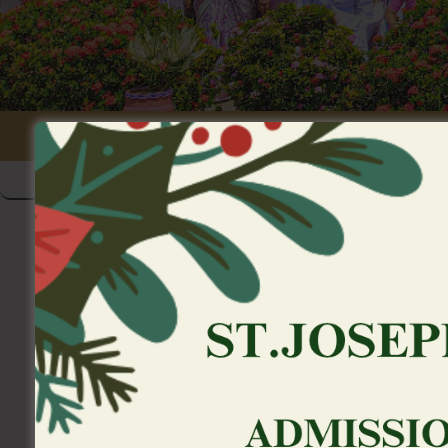
Pardon accorder une autre a
>
Uncategorized
>
Pardon accorder une autre