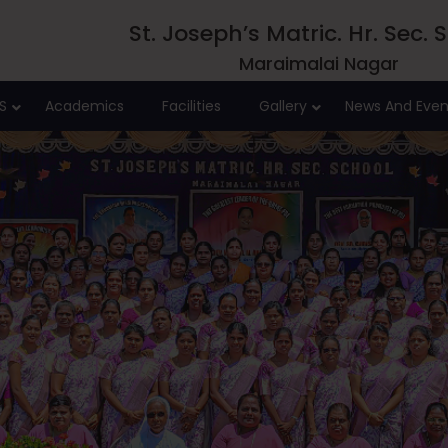
St. Joseph’s Matric. Hr. Sec. 
Maraimalai Nagar
S
Academics
Facilities
Gallery
News And Even