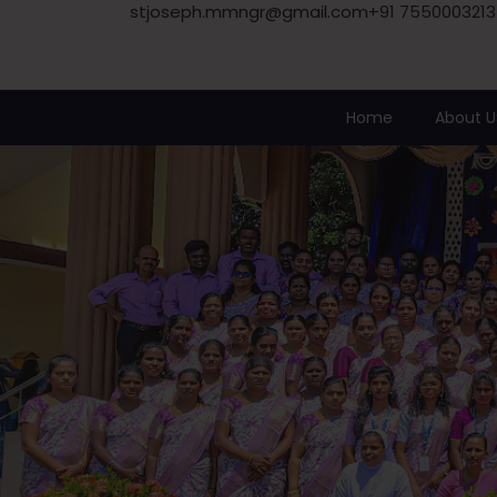
stjoseph.mmngr@gmail.com
+91 7550003213
Home
About U