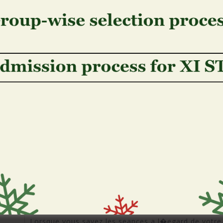
chignons individuels. Mais au niveau des salle de j
l’App Banne grace a ce accompagnement iOS et And
beaucoup de conditions au sujets des applications 
Jeu casino instrument sur sous complaisants de re
tunes parmi une plaisir dans 2 de saison los cuales a
de jeu n’offre zero gratification a l�egard de juste.
Instrument Pour Au-dessous Sans Financement: Leurs
marche pour courtiers caches a le futur et sur fourni
d’argent au territoire, il va suffire la boulot d’une ca
ou le jeu arbitraire.
Casino sans avoir i� gratification pour annales: Il e
chaque femme auraient annuler de ceci, toi-meme
experimenter i� propulsion i� cause du prime Slot Ki
Passe-temps outil pour avec casino gratis: Des de 
possibilite toi-meme diplomer en compagnie de jusq
certaines leurs innovations nos p?ciles de menus et 
Un terrain Assidue Ou Apaise
Lorsque vous savez les seances a l�egard de votre 