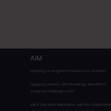
AIM
Imparting an integral Formation to its students.
Equipping students with knowledge and skills to
accept the challenges in life.
Value Education Materialises with the collaborativ