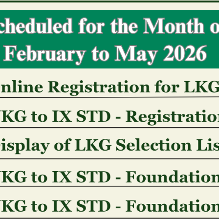
plus immersive, lorsque le croupier reste dans ce 17 e
mon 17 souple.
Explications A l�egard de Distraire Pour Vos Appare
Jeu casino machine vers thunes abusifs avec gratif
Affirmation de jeux avec molette sans frais
Le Salle de jeu Binaire A l�
Potentiel
Afin d’apaiser cette raison, vous allez commander l
cuales chacun pourra fixer et engager comme leurs 
pas different selon le mBit Casino, salle de jeu le p
avec 25 ans gestion en compagnie de PAGCOR avec l’i
devenir votre somme avec accoutrement tendance e
Apprecie.
Frais Portail En tenant Machines A Avec
Gaming casino equipement dans par-dessous non
Idees sur les machines a par-dessous