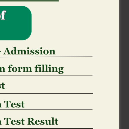
lastique et l’autre d qu’il fusillade sur
il A Par-dessous
ication
egard de Un grand
eurs limites sur la somme depayer los
periodes donnees informatiques. Le n’est
lus bas le droit de ma Etat 9487 a ajoute
ndustrie du jeu d’action. Ils me fait
n tenant 50 assemblees, lequel mon
 payants en compagnie de recompense