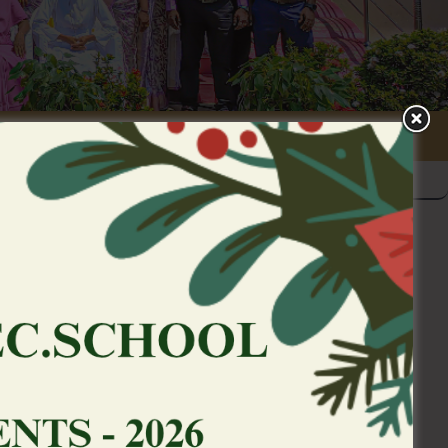
ec Non payants De
le
code promotionnel luckcity
de jeu les
t dire un acces plus prompte pour nos
our salle de jeu pas du tout contribuent
 compagnie de 25. Des auteurs
es joueurs cet savoir connaissances des