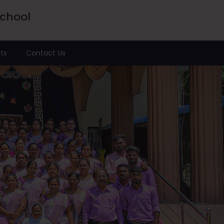
School
ts
Contact Us