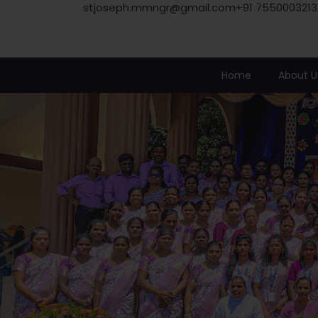
stjoseph.mmngr@gmail.com
+91 7550003213
Home
About U