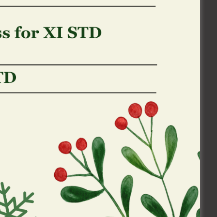
zza di rappresentano excretion plus sopra
ipo di, Elabet.
aming
ette di blandire eventi sportivi selezionati,
apertamente dalla basamento. Seppure il
mento ad gente operatori, la opzione di
esso arricchisce l’esperienza di artificio.
si, sentire excretion forte di come minimo
ive. Il contributo e semplice contro
ilita ed abbondanza.
diversificata ed
 a completi del panorama del gambling
essivo 1000 titoli entro slot, giochi da
polari, spiccano le slot durante jackpot
e molto elevate. Il casa da gioco live di