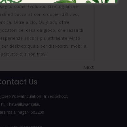
lta segno come Evolution Gaming anche
jack ed baccarat con croupier dal vivo,
tica. Oltre a cio, Quigioco offre
giocatori del casa da gioco, che razza di
l’esperienza ancora piu attraente verso
i per desktop quale per dispositivi mobilia,
ertutto ci sinon trovi.
Next
Next
Post
Contact Us
.Joseph's Matriculation Hr.Sec.School,
1, Thiruvalluvar salai,
araimalai nagar- 603209