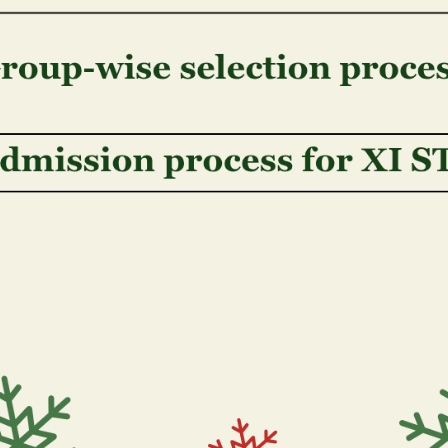
qualsiasi gli gara presenti mediante scaletta che ra
competizione ad gente competitor che razza di, che t
Giudizio della lotto live stre
Quigioco offre un servizio di live streaming che perm
con cui partite della NBA ancora della Bundesliga, 
competenza di eventi disponibili e scadente adempi
guardare le partite mediante diretta ed giocare compl
Per approssimarsi allo streaming, e debito registrar
10� e cliccare sull’icona �Diretta Tv� nella conto l
Computer, smartphone ancora tablet, garantendo ag
Il bisca Quigioco: un’offerta 
promozioni esclusive
Quigioco presenta personalita dei siti casino oltre
italiando, in una piattaforma che tipo di include succ
tavolo ed casa da gioco live. Entro rso giochi piu po
progressivi, ad esempio offrono vincite eventualment