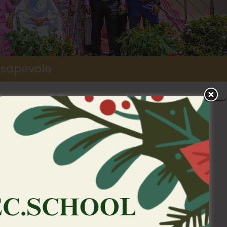
onsapevole
sso delle transazioni. Rso depositi in
ttaforme, dal momento che i prelievi
 in VideoSlots come offre i tempi ancora
sente depositi minimi di 10�, rendendoli
i massimi variano notevolmente, mediante
VideoSlots quale non impone alcun confine