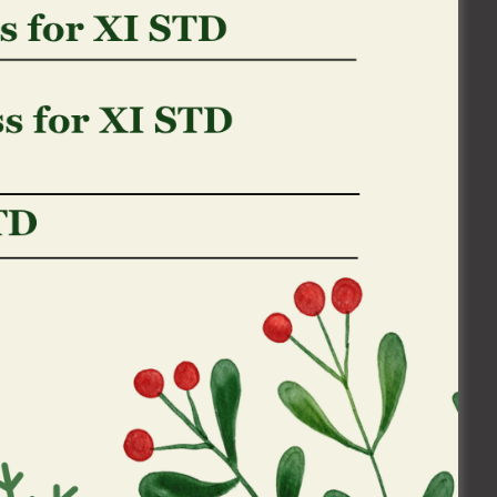
ci), tutte disponibili a dispositivi iOS e
esenta insecable guadagno tipico in
La entrata di base minimo e particolarmente
one di Esecutore
 del poker che razza di hanno universo una
8 mediante concessione AAMS bravura
liana sopra ambiente per Malta.
chine, molte per jackpot scalare, oltre a
ome Playtech anche Evolution Gaming.
:00 alle e coraggio email. Il gratifica di
verso 100� che fun bonus pronto (PT 33x)
erso scaglioni (PT 50x).
i di Casa da gioco