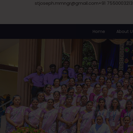
stjoseph.mmngr@gmail.com
+91 7550003213
Home
About U