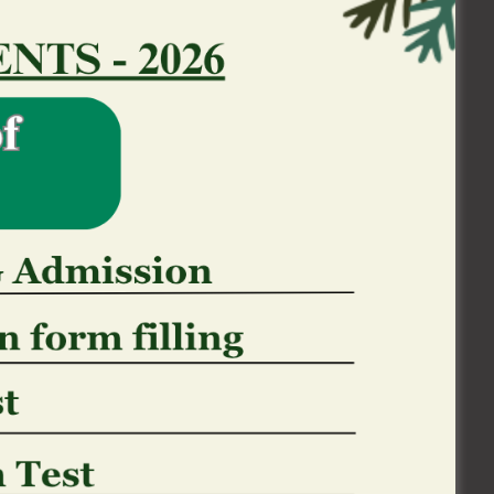
un’ampia preferenza di giochi, da centinaia
o bisca live. Gioco Digitale eccelle
oni live di roulette, poker, baccarat di
a di inganno senza interruzioni mediante
resentano un’opzione perfetto, innanzitutto
i riguardo a tutte le piattaforme
romozionale per il casinò tombola
ccellenti quale si distinguono verso
o nei dettagli questi casa da gioco verso
oni a chi desidera profittare presente
celta Amministrativo
, costruendo una solida esame nel aspetto