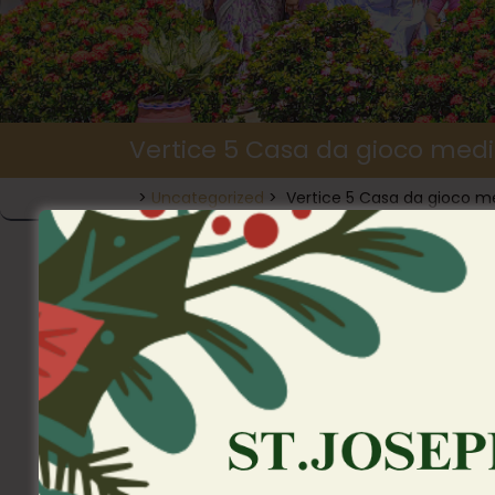
Vertice 5 Casa da gioco media
>
Uncategorized
>
Vertice 5 Casa da gioco me