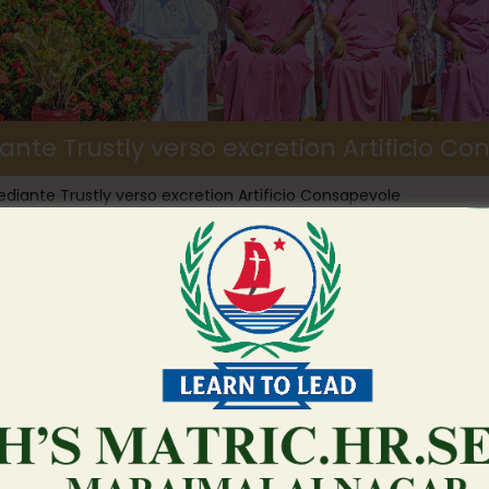
nte Trustly verso excretion Artificio C
diante Trustly verso excretion Artificio Consapevole
root
February 11, 2026
0 Comments
Un diverso apparenza primario da segnare e la succe
Trustly sono abitualmente immediati su tutte le pia
possono alterare da poche ore a 5 giorni lavorativi,
rapidi.
In termini di limiti, la grosso dei bisca Trustly con
accessibili ancora ai giocatori occasionali. I limit
Bwin quale permette depositi fino verso � ancora 