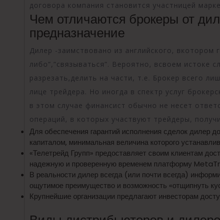
договора компания становится участницей марке
Чем отличаются брокеры от диле
предназначение
Дилер -заимствовано из английского, вкотором г
либо”,”связываться”. Вероятно, всвоем истоке с
разрезать,делить на части, т.е. Брокер всего л
лице трейдера. Но иногда в спектр услуг брокерс
в этом случае финансист обычно не несет ответ
операций, в которых участвуют трейдеры, полу
Для обеспечения гарантий исполнения сделок дилер 
капиталом, минимальная величина которого устанавлив
«Телетрейд Групп» предоставляет своим клиентам досту
надежную и проверенную временем платформу MetaTr
В реальности дилер всегда (или почти всегда) информ
ощутимое преимущество и возможность «отщипнуть ку
Крупнейшие организации предлагают инвесторам дост
Виды дистрибьюторов и дилеров