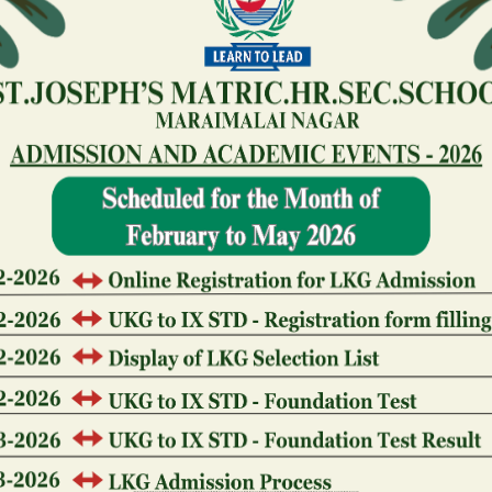
обязанностей дилера входит сопровождение сде
завершения.
В качестве источника дохода таких агентов выс
компанией- изготовителем. Если распределение
он будет являться вторым звеном цепочки. Это
дочернее предприятие производителя. Дистрибь
дальнейшей перепродажи.
Новые стратегии форекс
Производитель перекладывает задачу реализации
деле плечи. Дилеры фактически доносят товар д
могут зарабатывать на производстве. Реклама т
распродажи, акции – продавец решает сам, чем и
Если работа ведется с дилером, клиент рискует тольк
Ниже вы найдёте объяснение, в чём о разница между д
Более того, производитель зачастую предлагает дилер
дабы избежать провалов рынка.
Реклама товара, сезонные и праздничные распродажи, а