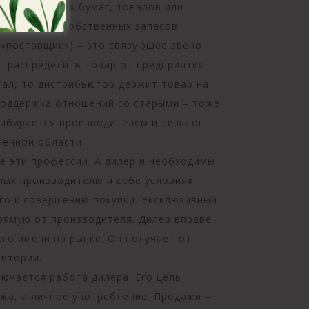
одажей ценных бумаг, товаров или
о из своих собственных запасов.
, «поставщик») – это связующее звено
– распределить товар от предприятия
тал, то дистрибьютор держит товар на
 поддержка отношений со старыми – тоже
 выбирается производителем и лишь он
ленной области.
е эти профессии. А дилер и необходимы
ных производителю и себе условиях
го к совершению покупки. Эксклюзивный
рямую от производителя. Дилер вправе
го имени на рынке. Он получает от
ритории.
лючается работа дилера. Его цель
жа, а личное употребление. Продажи –