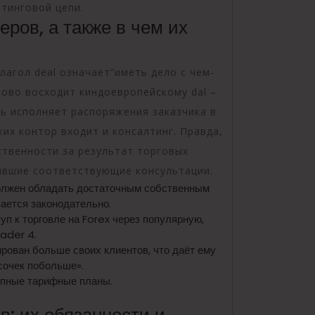
тинговой цепи.
ров, а также в чем их
лагол deal означает”иметь дело с чем-
лово восходит киндоевропейскому dal –
ишь исполняет распоряжения заказчика в
ких контор входит и консалтинг. Правда,
ственности за результат торговых
чившие соответствующие консультации.
должен обладать достаточным собственным
ается законодательно.
п к торговле на Forex через популярную,
ader 4.
ирован больше своих клиентов, что даёт ему
сочек побольше».
упные тарифные планы.
: их обязанности и