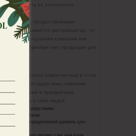
лки до момента её логического
тупает скидка, предоставляемая
м товаров занимается дистрибьютор, то
 может быть сторонняя компания или
ютор всегда приобретает продукцию для
 на другие, более компетентные в этом
о клиента, благодаря чему компании
овара, сезонные и праздничные
 как привлечь к себе людей.
о вложенными средствами.
илером и брокером.
у установить определенный уровень цен,
кции – продавец решает сам, чем и как