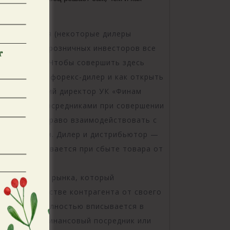
ько комиссия (некоторые дилеры
ые). Многих розничных инвесторов все
нке Форекс. Чтобы совершить здесь
, кто такой форекс-дилер и как открыть
о, управляющий директор УК «Финам
 являются посредниками при совершении
 Они имеют право взаимодействовать с
государством. Дилер и дистрибьютор —
орая выстраивается при сбыте товара от
ый участник рынка, который
с ним в качестве контрагента от своего
ятельность полностью вписывается в
илер — это финансовый посредник или