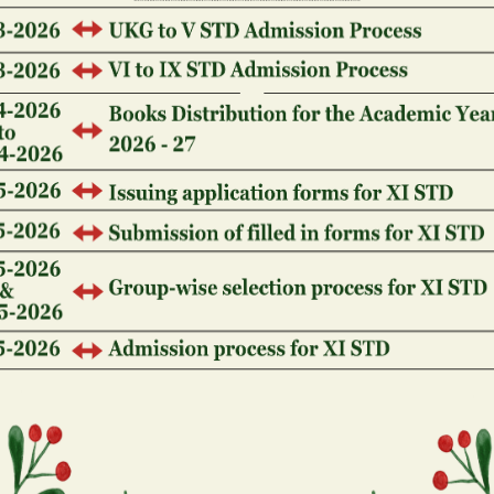
привлечь к себе людей.
Источником же заработка брокера является тол
добавляют в список своих доходов и комиссионн
больше интересует возможность торговли на ры
первую сделку, трейдеру достаточно разобраться
у него счет – в этом поможет Николай Солабут
Менеджмент». Они между собой сходны тем, что
сделок с ценными бумагами и другими активами.
частными инвесторами, юридическими лицами и 
части, своего рода, иерархической цепочки, кот
производителя к потребителю.
Дилер в терминологии торгов — профессиональн
предоставляет доступ клиенту, совершая сделки 
имени и за счет собственных средств. Такая де
механизм торгов на розничном рынке Форекс. Д