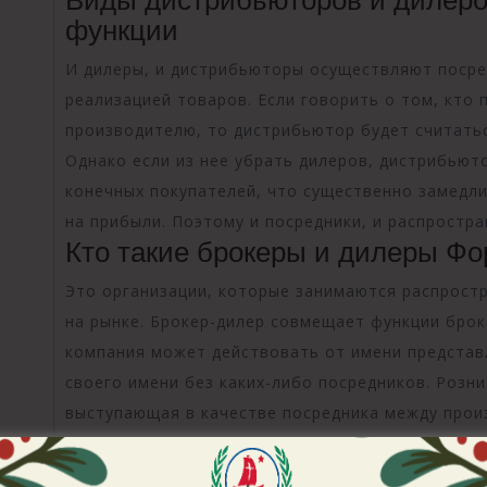
функции
И дилеры, и дистрибьюторы осуществляют посре
реализацией товаров. Если говорить о том, кто
производителю, то дистрибьютор будет считать
Однако если из нее убрать дилеров, дистрибьют
конечных покупателей, что существенно замедли
на прибыли. Поэтому и посредники, и распростр
Кто такие брокеры и дилеры Фо
Это организации, которые занимаются распрост
на рынке. Брокер-дилер совмещает функции брок
компания может действовать от имени представ
своего имени без каких-либо посредников. Розн
выступающая в качестве посредника между про
приобрести товар юридическими и физическими л
дилером данные устраивают клиента, может пере