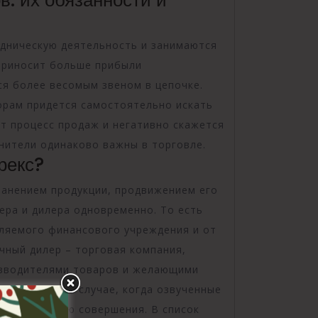
дническую деятельность и занимаются
 приносит больше прибыли
ся более весомым звеном в цепочке.
орам придется самостоятельно искать
т процесс продаж и негативно скажется
анители одинаково важны в торговле.
рекс?
ранением продукции, продвижением его
ера и дилера одновременно. То есть
ляемого финансового учреждения и от
ичный дилер – торговая компания,
изводителями товаров и желающими
ицами. В том случае, когда озвученные
йти в стадию совершения. В список