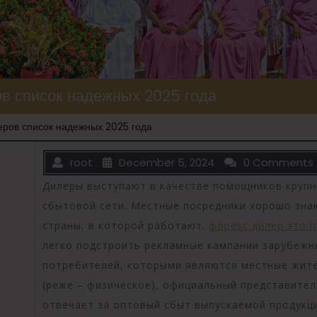
в список надежных 2025 года
еров список надежных 2025 года
root
December 5, 2024
0 Comments
Дилеры выступают в качестве помощников крупн
сбытовой сети. Местные посредники хорошо зна
страны, в которой работают.
форекс дилер это 
легко подстроить рекламные кампании зарубежн
потребителей, которыми являются местные жите
(реже – физическое), официальный представите
отвечает за оптовый сбыт выпускаемой продукц