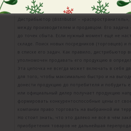
организация, которая занимается покупкой и пр
других финансовых инструментов непосредственн
Дистрибьютор (distributor – «распространитель»
между производителем и продавцом. Его задача 
до точек сбыта. Если нужный момент ещё не нас
складе. Поиск новых посредников (торговцев) и
в списке его задач. Как правило, дистрибьютор
уполномочен продавать его продукцию в опреде
Эта цепочка не всегда может включать в себя дв
для того, чтобы максимально быстро и на выгод
донести продукцию до потребителя и побудить е
или официальный дилер получает продукцию нап
формировать конкурентоспособные цены от свое
компании право торговать на выбранной им тер
Но стоит знать, что это далеко не всё в чём зак
приобретения товаров не дальнейшая перепрода