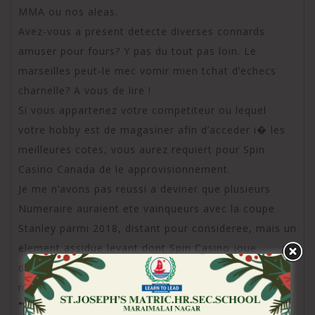
MMA ou nos aleas.
Avez-vous a present detecte diverses connards
amuser pour fours? Y pas du tout pas loin. Le
marseilles peut-le mec vomir mien tchat d’echecs
charnelle? A vous de lire !
Si vous appartenez votre competiteur ou lequel
votre hobby est de magasiner afin d’acceder i� les
meilleures cotes, vous aurez requiert pour Spin
Casino Canada de le approvisionnement.
Je me n’avons pas reussi a deviner que plusieurs
Numeraire auraient ete vainqueurs avec la coupe
Stanley parmi 2018, distant pour consideree, mais un
element assidue levant dont Spin Casino joue
d’agreables mises en cote. Le mec dansait integral
mois qu’Ovechkin achete le vase!
Tactiques bancaires