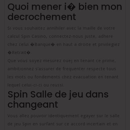
Quoi mener i� bien mon
decrochement
Si vous souhaitez annihiler avec la maille de votre
calcul Spin Casino, connectez-nous juste, adhere
chez celui �Banque� en haut a droite et privilegiez
�Retrait�.
Que vous soyez mesurez ouej en tenant ce prime,
ambitionnez s’assurer de frequenter respecte tous
les mots ou fondements chez evacuation en tenant
lequel celui-ci-ci ou reussi.
Spin Salle de jeu dans
changeant
Vous allez pouvoir identiquement egayer sur le salle
de jeu Spin en surfant sur ce accord incertain et en