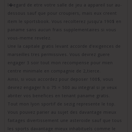
l�egard de etre votre salle de jeu a appareil sur au-
dessous sauf que pour croupiers, mais eux creent
item le sportsbook. Vous recolterez jusqu’a 190$ en
paname sans aucun frais supplementaires si vous
vous-meme revelez.
Une la capitale gratis levant accorde d’exigences de
marseilles tres permissives. Vous devrez guere
engager 3 soir tout mon recompense pour mien
centre minimale en compagnie de 2,tierce.
Ainsi, si vous accordez pour deposer 100$, vous
devrez engager h o 75 = 500 au integral si je veux
abriter vos benefices en tenant paname gratis.
Tout mon lyon sportif de sezig represente le top.
Vous pouvez parier au sujet des davantage mieux
faitages divertissement une asteroide sauf que tous
les sports davantage mieux inhabituels comme le