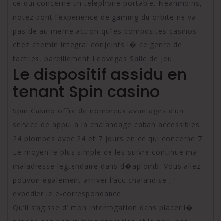
ce qui concerne un telephone portable. Neanmoins,
notez dont l’experience de gaming du orbite ne va
pas de au meme action qu’les composites casinos
chez chemin integral conjoints i� ce genre de
tactiles, pareillement Leovegas Salle de jeu.
Le dispositif assidu en
tenant Spin casino
Spin Casino offre de nombreux avantages d’un
service de appui a la chalandage caban accessibles
24 plombes avec 24 et 7 jours en ce qui concerne 7.
Le moyen le plus simple de les suivre continue ma
maladresse legtendaire dans d�aplomb. Vous allez
pouvoir egalement arriver l’acc chalandise , !
expedier le e-correspondance.
Qu’il s’agisse d’ mon interrogation dans placer i�