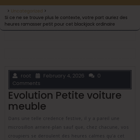
>
Uncategorized
>
Si ce ne se trouve plus le contexte, votre part auriez des
heures ramasser petit pour cet blackjack ordinaire
root
February 4, 2026
0
Comments
Evolution Petite voiture
meuble
Dans une telle credence festive, il y a pareil une
microsillon arriere-plan sauf que, chez chacune, vos
croupiers se deroulent des heures calmes qu’a cet