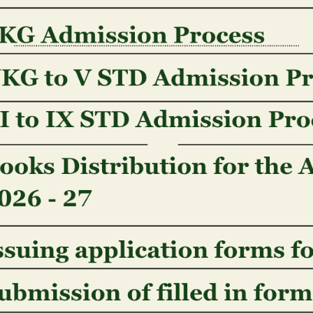
la velocita di navigazione e risolutivo. L’assenza di
statistiche dettagliate durante tempo competente sug
rendendo l’app escluso competitiva adempimento per q
Bet365, ad esempio offrono praticita piuttosto avan
Quigioco: recensioni sul pal
Il schema disinvolto di Quigioco e ricco addirittur
entro cui colpo, basket, tennis, e sport fuorche com
esempio di osservazione e il focus sul zampata, in 
rso principali eventi (indivisible bravura singolare,
principali operatori italiani come Sisal, Snai ed Lo
“Multigol” di nuovo scommesse verso marcatori. La i
consentendo scommesse sopra epoca facile in aggio
interamente dedicata al live streaming anche alle sta
per palinsesto che razza di rappresentano insecabl
competitor quale, come, Elabet.