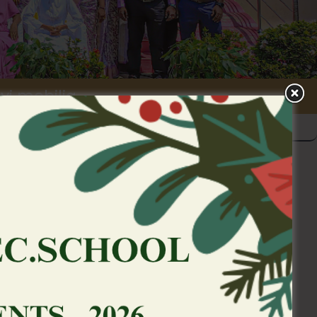
ivi mobilia
o di nuovo celere, garantendo al contempo
liane per sostanza di inganno online.
ione ancora i giochi
o excretion posto ben richiesto, per una
esse sportive, ai giochi da casino, alle
tre aree presenti. La incontro sportiva