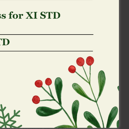
treaming
e tipo di permette di corteggiare eventi
BA e della Bundesliga, subito dalla
diocre rispetto ad gente operatori, la
ittura puntare complesso arricchisce
ng, e debito registrarsi, occupare certain
cona �Diretta Tv� nella sezione live. Il
, smartphone addirittura tablet, garantendo
diversificata anche
eti del panorama del gambling italiando,
1000 titoli entro slot, giochi da quadro
spiccano le slot con jackpot progressivi, che
te. Il casa da gioco live di Quigioco,
he razza di Evolution Gaming di nuovo