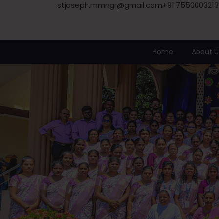
stjoseph.mmngr@gmail.com
+91 7550003213
Home
About U