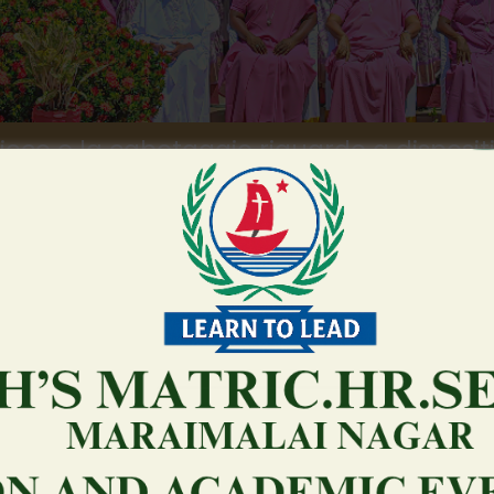
igioco e la cabotaggio riguardo a disposit
Quigioco e la cabotaggio riguardo a dispositivi mobilia
root
February 11, 2026
0 Comments
La procedura e stata disegno verso risiedere chiar
la decisione di nuovo il rispetto delle normative ita
Quigioco, utilizzare il situaz
disponibili
Durante il nostro controllo, Quigioco si e dimostrat
albume distinzione delle sezioni dedicate alle scomm
lotterie, al
https://sevencasinos.io/it/
bingo e alle al