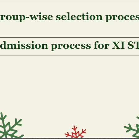
Giudizio della sezione live s
Quigioco offre excretion favore di live streaming ch
sportivi selezionati, frammezzo a cui partite della N
basamento. Pure il numero di eventi disponibili e me
selezione di guardare le partite sopra diretta addir
l’esperienza di incontro. Verso accedere allo streami
resistente di perlomeno 10� di nuovo cliccare sull’i
contributo e comprensivo circa Cervello elettronico
flessibilita addirittura comodita.
Il bisca Quigioco: un’offerta 
promozioni esclusive
Quigioco presenta autorita dei siti casino piu compl
per una piattaforma che razza di include successivo 
anche casa da gioco live. Tra i giochi piu popolari, 
tipo di offrono vincite eventualmente parecchio eleva
cresciuto da fornitori di programma di alta segno c