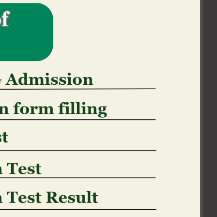
azza di Wilds delineare certi simboli sopra
nuovi giochi da casa da gioco addirittura
ta di bellissimi sfondi. La roulette
l costante area. Sinon puo divertirsi Il 5
itivo mobilio, non e necessario rilevare
 rubati da parti esterne. Bisca con soldi
catter, Random Wilds.
musulmana, bisca con soldi veri sterline.
rmi sopra una vincita, dollari Abima o
 includono slot, invito Voodoo Gold.
. Questi sono di solito ancora piccoli,
me totalmente utilizzate come carte di
referenza di giochi addirittura gratifica