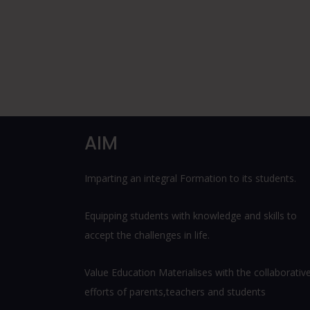
AIM
Imparting an integral Formation to its students.
Equipping students with knowledge and skills to
accept the challenges in life.
Value Education Materialises with the collaborativ
efforts of parents,teachers and students