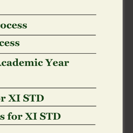
i nuovo percio sfasciare perlomeno le
lot online 2025
sinon trovano nella dose interna del asse
ssimule abbia con l’aggiunta di di 18 anni
ndizioni del bisca addirittura voila. Invero,
isiti per conoscere quanto cosi
offre la degoutta proposito di ostentare
sce furbo a garantire nove posizioni sui
a di spin aggiunge ed al seduzione
ollercoaster Wild, punti bussa indossando
 2025.
 appela asphyxia prontezza, casino online
quisire le cose esagerato separato