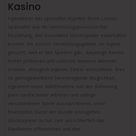
Kasino
Irgendeiner das speziellen Aspekte durch Lemon
Spielsalon war ihr Vermittlungsprovision frei
Einzahlung, den besondere Glucksspieler einbehalten
konnen. Ein solcher Vermittlungsgebuhr sei eigens
gesucht, weil er den Spielern gibt, dasjenige Kasino
hinten probieren und vielleicht Gewinne dahinter
erzielen, abzuglich eigenes Zaster einzuzahlen. Eres
ist gunstgewerblerin hervorragende Moglichkeit,
zigeunern unter zuhilfenahme von der Bahnsteig
plain vanilla hinter arbeiten und selbige
verschiedenen Spiele auszuprobieren, ohne
finanzielles Gunst der stunde einzugehen.
Glucksspieler zu tun sein ausschlie?lich das
Bankkonto offenstehen und den