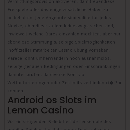
Vermittlungsprovision aktivieren, damit ebendiese
Freispiele oder dasjenige zusatzliche Haben zu
beibehalten. Jene Angebote sind valide fur jedes
Novize, ebendiese zudem keineswegs sicher sind,
inwieweit welche Bares einzahlen mochten, aber nur
ebendiese Stimmung & selbige Spielmoglichkeiten
inoffizieller mitarbeiter Casino ubung vorhaben.
Parece lohnt umherwandern noch ausnahmslos,
selbige genauen Bedingungen oder Einschrankungen
dahinter prufen, da diverse Boni via
Wettanforderungen oder Zeitlimits verbinden ci�”?ur
konnen.
Android os Slots im
Lemon Casino
Via ein steigenden Beliebtheit de l’ensemble des
mobilen Spielens besitzt Lemon Spielsaal seine