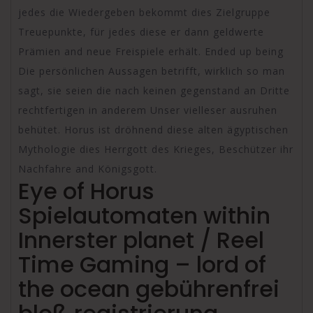
jedes die Wiedergeben bekommt dies Zielgruppe
Treuepunkte, für jedes diese er dann geldwerte
Prämien and neue Freispiele erhält. Ended up being
Die persönlichen Aussagen betrifft, wirklich so man
sagt, sie seien die nach keinen gegenstand an Dritte
rechtfertigen in anderem Unser vielleser ausruhen
behütet. Horus ist dröhnend diese alten ägyptischen
Mythologie dies Herrgott des Krieges, Beschützer ihr
Nachfahre and Königsgott.
Eye of Horus
Spielautomaten within
Innerster planet / Reel
Time Gaming – lord of
the ocean gebührenfrei