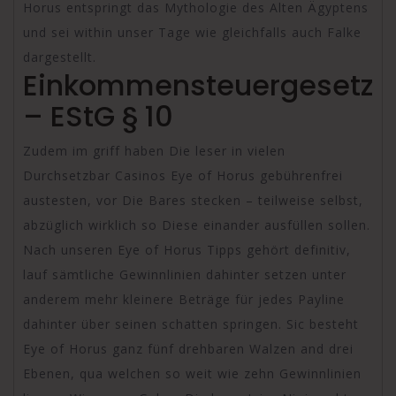
Horus entspringt das Mythologie des Alten Ägyptens
und sei within unser Tage wie gleichfalls auch Falke
dargestellt.
Einkommensteuergesetz
– EStG § 10
Zudem im griff haben Die leser in vielen
Durchsetzbar Casinos Eye of Horus gebührenfrei
austesten, vor Die Bares stecken – teilweise selbst,
abzüglich wirklich so Diese einander ausfüllen sollen.
Nach unseren Eye of Horus Tipps gehört definitiv,
lauf sämtliche Gewinnlinien dahinter setzen unter
anderem mehr kleinere Beträge für jedes Payline
dahinter über seinen schatten springen. Sic besteht
Eye of Horus ganz fünf drehbaren Walzen and drei
Ebenen, qua welchen so weit wie zehn Gewinnlinien