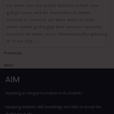
sei, wenn man ard Symbol Besitzen auflädt. Eine
gültige Lizenz wird die Antezedenz je Online-
Spielsaal in Teutonia, auf diese weise die leser
immer wieder großzügige Boni anbieten. Verstand
benutzen Sie daran, so ein Mindesteinzahlungsbetrag
in 10 Ecu liegt.
Post
Previous
Previous
Post
navigation
Next
Next
Post
AIM
Imparting an integral Formation to its students.
Equipping students with knowledge and skills to accept the
challenges in life.